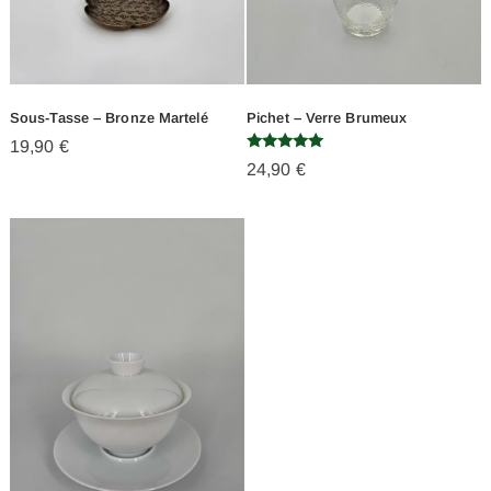
Sous-Tasse – Bronze Martelé
Pichet – Verre Brumeux
19,90
€
Note
24,90
€
5.00
sur 5