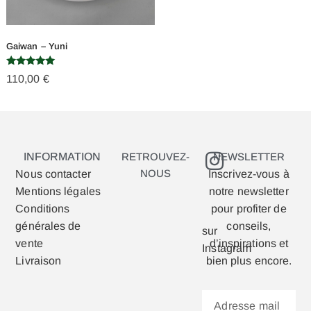
Gaiwan – Yuni
Note
110,00
€
5.00
sur 5
INFORMATION
RETROUVEZ-
NEWSLETTER
NOUS
Nous contacter
Inscrivez-vous à
Mentions légales
notre newsletter
Conditions
pour profiter de
générales de
conseils,
sur
vente
d’inspirations et
Instagram
Livraison
bien plus encore.